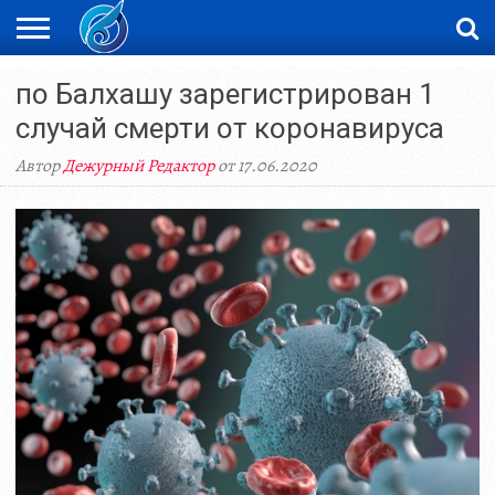
ЖАҢАЛЫҚТАР
по Балхашу зарегистрирован 1
НОВОСТИ
ВИДЕО
ФОТОРЕПОРТАЖИ
ОРКЕН
LIVETV
случай смерти от коронавируса
Автор
Дежурный Редактор
от 17.06.2020