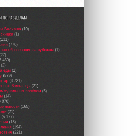
И ПО РАЗДЕЛАМ
сы Балхаша
(10)
 скидки
(1)
(131)
рики
(770)
ное образование за рубежом
(1)
(27)
3 460)
(2)
а еды
(1)
у
(979)
қтар
(3 721)
енные балхашцы
(21)
коммунальных проблем
(5)
сы
(14)
 878)
ые новости
(165)
юди
(21)
и
(5 177)
ения
(13)
вления
(194)
ествия
(221)