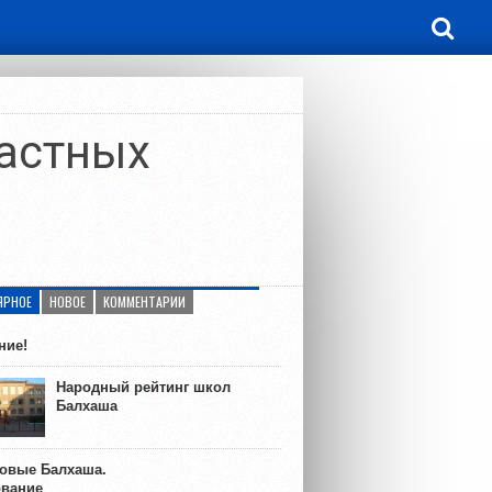
частных
ЯРНОЕ
НОВОЕ
КОММЕНТАРИИ
ние!
Народный рейтинг школ
Балхаша
ковые Балхаша.
ование