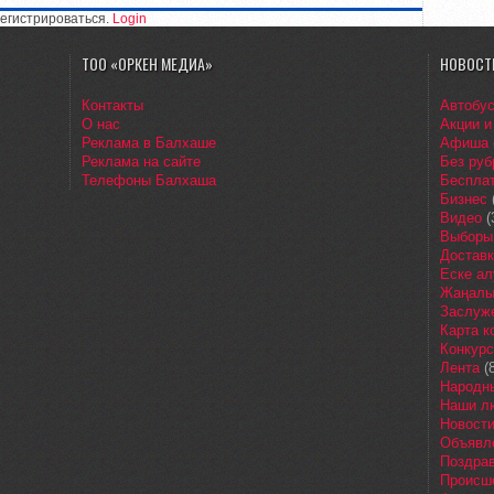
егистрироваться.
Login
ТОО «ОРКЕН МЕДИА»
НОВОСТ
Контакты
Автобу
О нас
Акции и
Реклама в Балхаше
Афиша
Реклама на сайте
Без руб
Телефоны Балхаша
Бесплат
Бизнес
Видео
(
Выборы
Доставк
Еске ал
Жаңалы
Заслуж
Карта 
Конкур
Лента
(8
Народн
Наши л
Новост
Объявл
Поздра
Происш