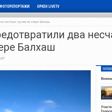
ФОТОРЕПОРТАЖИ
ОРКЕН LIVETV
несчастных случая на озере Балхаш
едотвратили два нес
зере Балхаш
020
ПОПУЛ
Внима
Участ
Голос