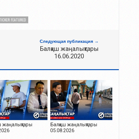
TICKER FEATURED
Следующая публикация →
Балқаш жаңалықтары
16.06.2020
ш жаңалықтары
Балқаш жаңалықтары
2026
05.08.2026