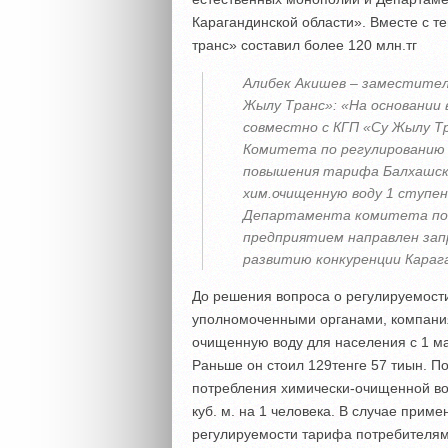
Карагандинской области». Вместе с те
транс» составил более 120 млн.тг
Алибек Акишев – заместител
Жылу Транс»: «На основании
совместно с КГП «Су Жылу Т
Комитета по регулированию
повышения тарифа Балхашск
хим.очищенную воду 1 ступе
Департамента комитета по 
предприятием направлен за
развитию конкуренции Караг
До решения вопроса о регулируемост
уполномоченными органами, компания
очищенную воду для населения с 1 мар
Раньше он стоил 129тенге 57 тиын. 
потребления химически-очищенной вод
куб. м. на 1 человека. В случае при
регулируемости тарифа потребителям