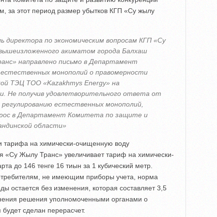
м, за этот период размер убытков КГП «Су жылу
ь директора по экономическим вопросам КГП «Су
 вышеизложенного акиматом города Балхаш
ранс» направлено письмо в Департамент
 естественных монополий о правомерности
ой ТЭЦ ТОО «Kazakhmys Energу» на
ни. Не получив удовлетворительного ответа от
регулированию естественных монополий,
прос в Департамент Комитета по защите и
андинской области»
и тарифа на химически-очищенную воду
 «Су Жылу Транс» увеличивает тариф на химически-
та до 146 тенге 16 тиын за 1 кубический метр.
Потребителям, не имеющим приборы учета, норма
ы остается без изменения, которая составляет 3,5
менения решения уполномоченными органами о
 будет сделан перерасчет.