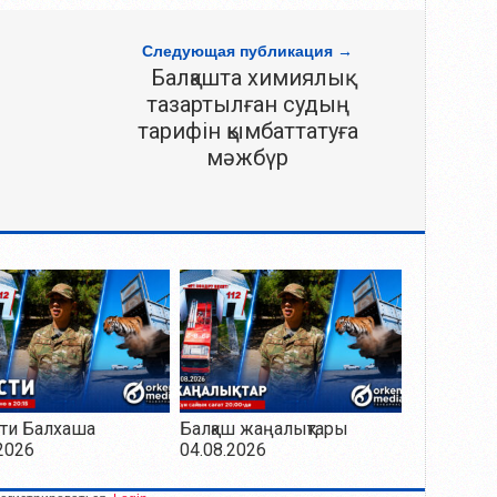
Следующая публикация →
Балқашта химиялық
тазартылған судың
тарифін қымбаттатуға
мәжбүр
ти Балхаша
Балқаш жаңалықтары
2026
04.08.2026