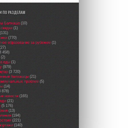
И ПО РАЗДЕЛАМ
сы Балхаша
(10)
 скидки
(1)
(131)
рики
(770)
ное образование за рубежом
(1)
(27)
3 458)
(2)
а еды
(1)
у
(979)
қтар
(3 720)
енные балхашцы
(21)
коммунальных проблем
(5)
сы
(14)
 878)
ые новости
(165)
юди
(21)
и
(5 176)
ения
(13)
вления
(194)
ествия
(221)
портажи
(140)