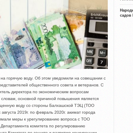
Народн
садов
на горячую воду. Об этом уведомили на совещании с
представителей общественного совета и ветеранов. С
итель директора по экономическим вопросам
о словам, основной причиной повышения является
ищенную воду со стороны Балхашской ТЭЦ (ТОО
 августа 2019г. по февраль 2020г. акимат города
имали меры к урегулированию вопроса с ТОО
 Департамента комитета по регулированию
нта Комитета по защите и развитию конкуренции