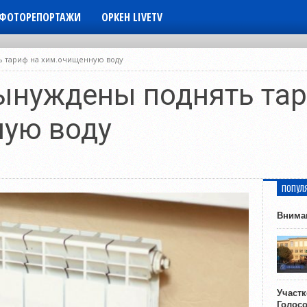
ФОТОРЕПОРТАЖИ
ОРКЕН LIVETV
ь тариф на хим.очищенную воду
ынуждены поднять тар
ную воду
ПОПУЛ
Внима
Участ
Голос