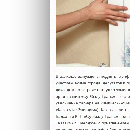
В Балхаше вынуждены поднять тариф 
участием акима города, депутатов и 
докладом на встрече выступил замест
организации «Су Жылу Транс». По ег
увеличение тарифа на химически-оч
«Казахмыс Энерджи»). Как вы знаете с
Балхаш и КГП «Су Жылу Транс» прин
«Казахмыс Энерджи» с привлечением
естественных монополий и Департаме