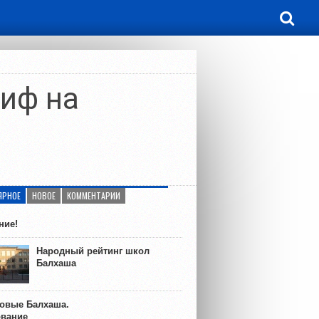
иф на
ЯРНОЕ
НОВОЕ
КОММЕНТАРИИ
ние!
Народный рейтинг школ
Балхаша
ковые Балхаша.
ование