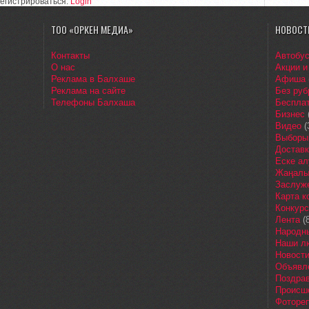
егистрироваться.
Login
ТОО «ОРКЕН МЕДИА»
НОВОСТ
Контакты
Автобу
О нас
Акции и
Реклама в Балхаше
Афиша
Реклама на сайте
Без руб
Телефоны Балхаша
Бесплат
Бизнес
Видео
(
Выборы
Доставк
Еске ал
Жаңалы
Заслуж
Карта 
Конкур
Лента
(8
Народн
Наши л
Новост
Объявл
Поздра
Происш
Фоторе