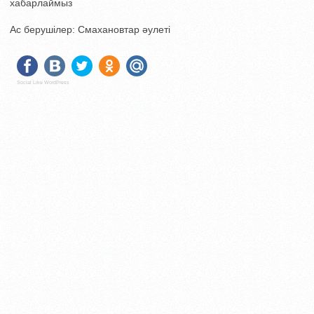
хабарлаймыз
Ас берушілер: Смахановтар әулеті
Social Like WordPress