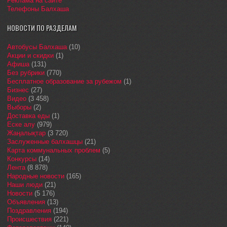
Реклама на сайте
Телефоны Балхаша
НОВОСТИ ПО РАЗДЕЛАМ
Автобусы Балхаша
(10)
Акции и скидки
(1)
Афиша
(131)
Без рубрики
(770)
Бесплатное образование за рубежом
(1)
Бизнес
(27)
Видео
(3 458)
Выборы
(2)
Доставка еды
(1)
Еске алу
(979)
Жаңалықтар
(3 720)
Заслуженные балхашцы
(21)
Карта коммунальных проблем
(5)
Конкурсы
(14)
Лента
(8 878)
Народные новости
(165)
Наши люди
(21)
Новости
(5 176)
Объявления
(13)
Поздравления
(194)
Происшествия
(221)