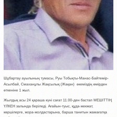
Шұбартау ауылының тумасы, Руы Тобықты-Манас-Байтемір-
Асылбай, Смаханұлы Жақсылық (Жақан) әкеміздің өмірден
өткеніне 1 жыл.
Жылдық асы 24 қараша күні сағат 11.00-ден бастап МЕШІТТІҢ
ҮЛКЕН залында беріледі. Ағайын-туыс, құда-жекжат,
көршілерге, жора-жолдастарына, барша танитын жамағатқа