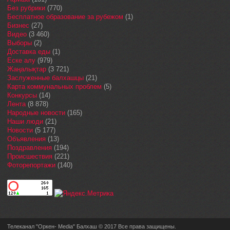
Без рубрики
(770)
Бесплатное образование за рубежом
(1)
Бизнес
(27)
Видео
(3 460)
Выборы
(2)
Доставка еды
(1)
Еске алу
(979)
Жаңалықтар
(3 721)
Заслуженные балхашцы
(21)
Карта коммунальных проблем
(5)
Конкурсы
(14)
Лента
(8 878)
Народные новости
(165)
Наши люди
(21)
Новости
(5 177)
Объявления
(13)
Поздравления
(194)
Происшествия
(221)
Фоторепортажи
(140)
Телеканал "Оркен- Media" Балхаш © 2017 Все права защищены.