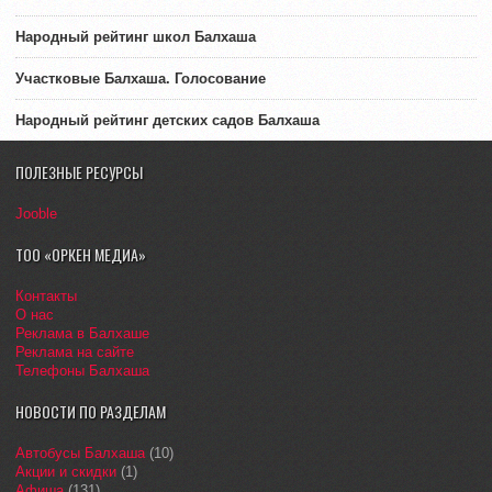
Народный рейтинг школ Балхаша
Участковые Балхаша. Голосование
Народный рейтинг детских садов Балхаша
ПОЛЕЗНЫЕ РЕСУРСЫ
Jooble
ТОО «ОРКЕН МЕДИА»
Контакты
О нас
Реклама в Балхаше
Реклама на сайте
Телефоны Балхаша
НОВОСТИ ПО РАЗДЕЛАМ
Автобусы Балхаша
(10)
Акции и скидки
(1)
Афиша
(131)