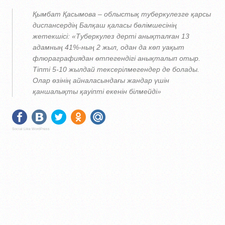
Қымбат Қасымова – облыстық туберкулезге қарсы
диспансердің Балқаш қаласы бөлімшесінің
жетекшісі:
«Туберкулез дерті анықталған 13
адамның 41%-ның 2 жыл, одан да көп уақыт
флюраграфиядан өтпегендігі анықталып отыр.
Тіпті 5-10 жылдай тексерілмегендер де болады.
Олар өзінің айналасындағы жандар үшін
қаншалықты қауіпті екенін білмейді»
Social Like WordPress