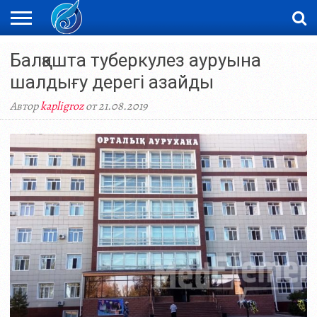
ЖАҢАЛЫҚТАР
Балқашта туберкулез ауруына
НОВОСТИ
ВИДЕО
ФОТОРЕПОРТАЖИ
ОРКЕН
LIVETV
шалдығу дерегі азайды
Автор
kapligroz
от 21.08.2019