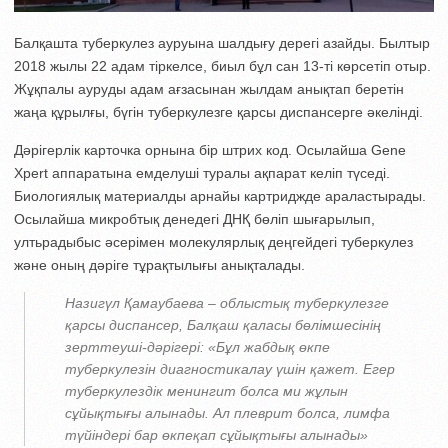
Балқашта туберкулез ауруына шалдығу дерегі азайды. Былтыр
2018 жылы 22 адам тіркелсе, биыл бұл сан 13-ті көрсетіп отыр.
Жұқпалы ауруды адам ағзасынан жылдам анықтап беретін
жаңа құрылғы, бүгін туберкулезге қарсы диспансерге әкелінді.
Дәрігерлік карточка орнына бір штрих код. Осылайша Gene
Xpert аппаратына емделуші туралы ақпарат келіп түседі.
Биологиялық материалды арнайы картриджде араластырады.
Осылайша микробтық денедегі ДНҚ бөліп шығарылып,
ултьрадыбыс әсерімен молекулярлық деңгейдегі туберкулез
және оның дәріге тұрақтылығы анықталады.
Назигүл Қамаубаева – облыстық туберкулезге
қарсы диспансер, Балқаш қаласы бөлімшесінің
зерттеуші-дәрігері:
«Бұл жабдық өкпе
туберкулезін диагностикалау үшін қажет. Егер
туберкулездік менингит болса ми жұлын
сұйықтығы алынады. Ал плеврит болса, лимфа
түйіндері бар өкпеқап сұйықтығы алынады»