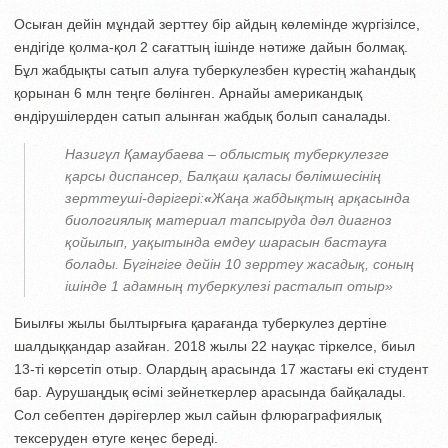
Осыған дейін мұндай зерттеу бір айдың көлемінде жүргізілсе,
ендігіде қолма-қол 2 сағаттың ішінде нәтиже дайын болмақ.
Бұл жабдықты сатып алуға туберкулезбен күрестің жаһандық
қорынан 6 млн теңге бөлінген. Арнайы американдық
өндірушілерден сатып алынған жабдық болып саналады.
Назигүл Қамаубаева – облыстық туберкулезге
қарсы диспансер, Балқаш қаласы бөлімшесінің
зерттеуші-дәрігері:
«
Жаңа жабдықтың арқасында
биологиялық материал тапсыруда дәл диагноз
қойылып, уақытында емдеу шарасын бастауға
болады. Бүгінгіге дейін 10 зерртеу жасадық, соның
ішінде 1 адамның туберкулезі расталып отыр»
Биылғы жылы былтырғыға қарағанда туберкулез дертіне
шалдыққандар азайған. 2018 жылы 22 науқас тіркелсе, биыл
13-ті көрсетіп отыр. Олардың арасында 17 жастағы екі студент
бар. Аурушаңдық өсімі зейнеткерлер арасында байқалады.
Сол себептен дәрігерлер жыл сайын флюраграфиялық
тексеруден өтуге кеңес береді.