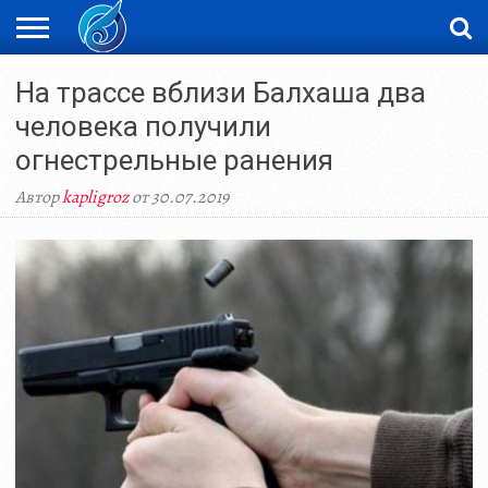
ЖАҢАЛЫҚТАР
На трассе вблизи Балхаша два
НОВОСТИ
ВИДЕО
ФОТОРЕПОРТАЖИ
ОРКЕН
LIVETV
человека получили
огнестрельные ранения
Автор
kapligroz
от 30.07.2019