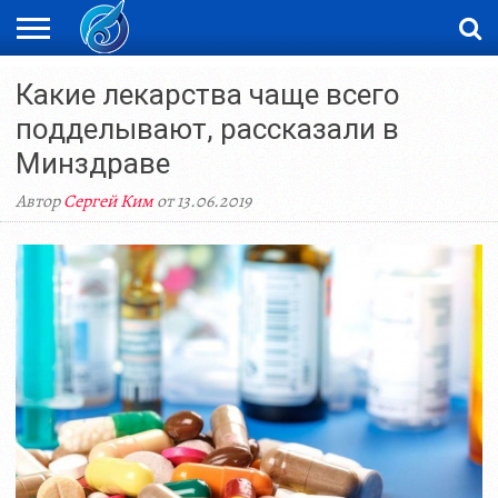
ЖАҢАЛЫҚТАР
Какие лекарства чаще всего
НОВОСТИ
ВИДЕО
ФОТОРЕПОРТАЖИ
ОРКЕН
LIVETV
подделывают, рассказали в
Минздраве
Автор
Сергей Ким
от 13.06.2019