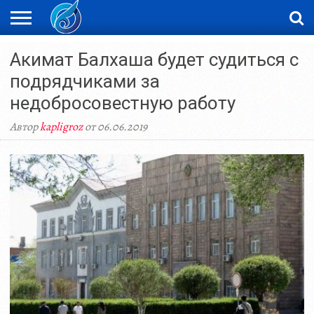
ЖАҢАЛЫҚТАР
Акимат Балхаша будет судиться с
НОВОСТИ
ВИДЕО
ФОТОРЕПОРТАЖИ
ОРКЕН
LIVETV
подрядчиками за
недобросовестную работу
Автор
kapligroz
от 06.06.2019