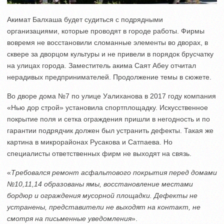
Акимат Балхаша будет судиться с подрядными
организациями, которые проводят в городе работы. Фирмы
вовремя не восстановили сломанные элементы во дворах, в
сквере за дворцом культуры и не привели в порядок брусчатку
на улицах города. Заместитель акима Саят Абеу отчитал
нерадивых предпринимателей. Продолжение темы в сюжете.
Во дворе дома №7 по улице Уалиханова в 2017 году компания
«Нью дор строй» установила спортплощадку. Искусственное
покрытие поля и сетка ограждения пришли в негодность и по
гарантии подрядчик должен был устранить дефекты. Такая же
картина в микрорайонах Русакова и Сатпаева. Но
специалисты ответственных фирм не выходят на связь.
«
Требовался ремонт асфальтового покрытия перед домами
№10,11,14 образованы ямы, восстановление местами
бордюр и ограждения мусорной площадки. Дефекты не
устранены, представители не выходят на контакт, не
смотря на письменные уведомления
».