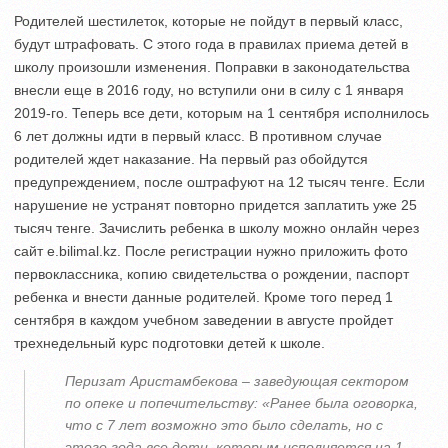
Родителей шестилеток, которые не пойдут в первый класс,
будут штрафовать. С этого года в правилах приема детей в
школу произошли изменения. Поправки в законодательства
внесли еще в 2016 году, но вступили они в силу с 1 января
2019-го. Теперь все дети, которым на 1 сентября исполнилось
6 лет должны идти в первый класс. В противном случае
родителей ждет наказание. На первый раз обойдутся
предупреждением, после оштрафуют на 12 тысяч тенге. Если
нарушение не устранят повторно придется заплатить уже 25
тысяч тенге. Зачислить ребенка в школу можно онлайн через
сайт е.bilimal.kz. После регистрации нужно приложить фото
первоклассника, копию свидетельства о рождении, паспорт
ребенка и внести данные родителей. Кроме того перед 1
сентября в каждом учебном заведении в августе пройдет
трехнедельный курс подготовки детей к школе.
Перизат Аристамбекова – заведующая сектором
по опеке и попечительству: «Ранее была оговорка,
что с 7 лет возможно это было сделать, но с
этого года все дети, которым исполняется на 1