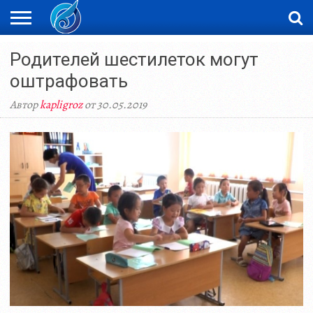
ЖАҢАЛЫҚТАР
Родителей шестилеток могут
НОВОСТИ
ВИДЕО
ФОТОРЕПОРТАЖИ
ОРКЕН
LIVETV
оштрафовать
Автор
kapligroz
от 30.05.2019