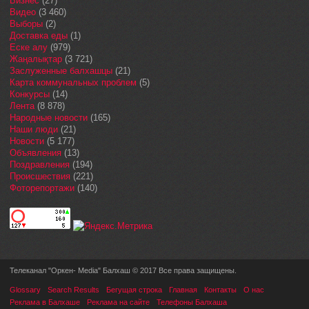
Бизнес
(27)
Видео
(3 460)
Выборы
(2)
Доставка еды
(1)
Еске алу
(979)
Жаңалықтар
(3 721)
Заслуженные балхашцы
(21)
Карта коммунальных проблем
(5)
Конкурсы
(14)
Лента
(8 878)
Народные новости
(165)
Наши люди
(21)
Новости
(5 177)
Объявления
(13)
Поздравления
(194)
Происшествия
(221)
Фоторепортажи
(140)
Телеканал "Оркен- Media" Балхаш © 2017 Все права защищены.
Glossary
Search Results
Бегущая строка
Главная
Контакты
О нас
Реклама в Балхаше
Реклама на сайте
Телефоны Балхаша