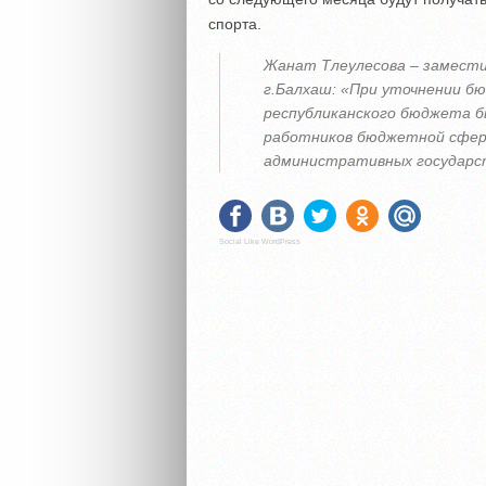
спорта.
Жанат Тлеулесова – замести
г.Балхаш:
«При уточнении бю
республиканского бюджета б
работников бюджетной сферы
административных государс
Social Like WordPress