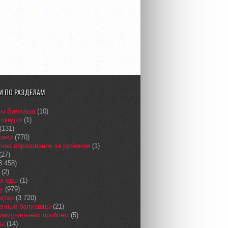
И ПО РАЗДЕЛАМ
сы Балхаша
(10)
 скидки
(1)
(131)
рики
(770)
ное образование за рубежом
(1)
(27)
3 458)
(2)
а еды
(1)
у
(979)
қтар
(3 720)
енные балхашцы
(21)
коммунальных проблем
(5)
сы
(14)