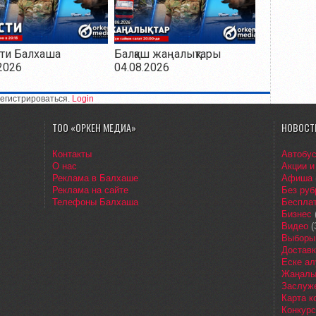
ти Балхаша
Балқаш жаңалықтары
2026
04.08.2026
егистрироваться.
Login
ТОО «ОРКЕН МЕДИА»
НОВОСТ
Контакты
Автобу
О нас
Акции и
Реклама в Балхаше
Афиша
Реклама на сайте
Без руб
Телефоны Балхаша
Бесплат
Бизнес
Видео
(
Выборы
Доставк
Еске ал
Жаңалы
Заслуж
Карта 
Конкур