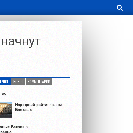
 начнут
ЯРНОЕ
НОВОЕ
КОММЕНТАРИИ
ние!
Народный рейтинг школ
Балхаша
ковые Балхаша.
ование