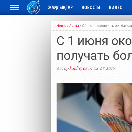
ЖАҢАЛЫҚТАР
НОВОСТИ
ВИДЕО
Home
/
Лента
/
С 1 июня около 4 тысяч балх
С 1 июня ок
получать бо
Автор
kapligroz
от 28.05.2019