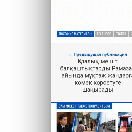
ПОХОЖИЕ МАТЕРИАЛЫ
FEATURED
TICKER
← Предыдущая публикация
Қалалық мешіт
балқаштықтарды Рамаза
айында мұқтаж жандарғ
көмек көрсетуге
шақырады
ВАМ МОЖЕТ ТАКЖЕ ПОНРАВИТЬСЯ