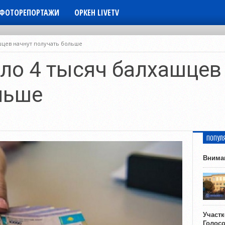
ФОТОРЕПОРТАЖИ
ОРКЕН LIVETV
ашцев начнут получать больше
оло 4 тысяч балхашцев
льше
ПОПУЛ
Внима
Участ
Голос