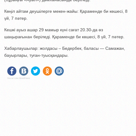
Көңіл айтам деушілерге мекен-жайы: Қараменде би көшесі, 8
үй, 7 пәтер.
Кешкі ауыз ашар 29 мамыр күні сағат 20.30-да өз
шаңырағынан беріледі. Қараменде би көшесі, 8 үй, 7 пәтер.
Хабарлаушылар: жолдасы – Бедербек, баласы — Самажан,
бауырлары, туған-туысқандары.
Social Like WordPress