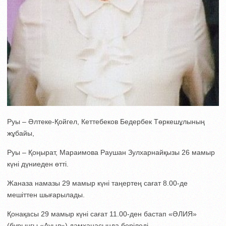
Руы – Әлтеке-Қойгел, Кеттебеков Бедербек Төркешұлының
жұбайы,
Руы – Қоңырат, Мараимова Раушан Зулхарнайқызы 26 мамыр
күні дүниеден өтті.
Жаназа намазы 29 мамыр күні таңертең сағат 8.00-де
мешіттен шығарылады.
Қонақасы 29 мамыр күні сағат 11.00-ден бастап «ӘЛИЯ»
(бұрыңғы «Ауыл») дәмханасында беріледі.