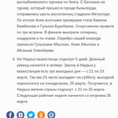
республиканского турнира по боксу. С Балхаша на
турнир, который прошел в городе Кызылорда,
отправились шесть воспитанниц стадиона Металлург.
По итогам боев золотыми призерами стали Камила
Бажбенова и Гульназ Буребаева. Спортсменки провели
по три встречи. В финале выиграли соперниц
нокдауном и по очкам. Серебро нашей команде
принесли Гульсезим Абылхан, Асем Абылхан и
Айганым Улкенбаева.
На Наурыз казахстанцы отдохнут 5 дней. Длинный
уикенд начнется в четверг. Закону в Наурыз у
казахстанцев есть три выходных дня — с 21 по 23
марта. Так как 23 число выпадает на субботу, выходной
переносится на понедельник, 25 марта. Получается, в
Наурыз жители страны отдохнут с 21 по 25 марта.
Следующая рабочая неделя начнется со вторника 26
марта