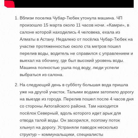
Вблизи поселка Чубар-Тюбек утонула машина. ЧП
произошло 15 марта около 11 часов ночи. «Камри», в
салоне которой находились 4 человека, ехала из
Алматы в Астану. Недалеко от посёлка Чубар-Тюбек на
участке протяженностью около ста метров пошел
перелив воды, водитель не справился с управлением и
выехал на обочину, где был высокий уровень воды.
Машина полностью ушла под воду, люди успели
выбраться из салона.
На следующий день в субботу большая вода пришла
уже на другой участок. Талыми водами затопило дорогу
на выезде из города. Перелив пошел после 4 часов дня
со стороны Актогайского района. Там находится
посёлок Северный, вдоль которого идет арык для
отвода талой воды. Он засорился, поэтому поток
хлынул на дорогу. Устраняли паводок несколько
структур – коммунальщики, специалисты