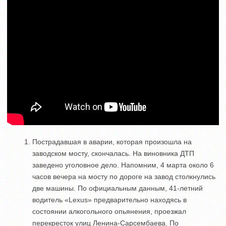
Пострадавшая в аварии, которая произошла на
заводском мосту, скончалась. На виновника ДТП
заведено уголовное дело. Напомним, 4 марта около 6
часов вечера на мосту по дороге на завод столкнулись
две машины. По официальным данным, 41-летний
водитель «Lexus» предварительно находясь в
состоянии алкогольного опьянения, проезжал
перекресток улиц Ленина-Сарсембаева. По