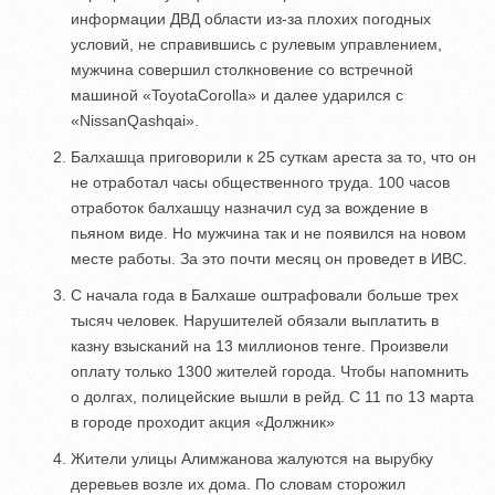
информации ДВД области из-за плохих погодных
условий, не справившись с рулевым управлением,
мужчина совершил столкновение со встречной
машиной «ToyotaCorolla» и далее ударился с
«NissanQashqai».
Балхашца приговорили к 25 суткам ареста за то, что он
не отработал часы общественного труда. 100 часов
отработок балхашцу назначил суд за вождение в
пьяном виде. Но мужчина так и не появился на новом
месте работы. За это почти месяц он проведет в ИВС.
С начала года в Балхаше оштрафовали больше трех
тысяч человек. Нарушителей обязали выплатить в
казну взысканий на 13 миллионов тенге. Произвели
оплату только 1300 жителей города. Чтобы напомнить
о долгах, полицейские вышли в рейд. С 11 по 13 марта
в городе проходит акция «Должник»
Жители улицы Алимжанова жалуются на вырубку
деревьев возле их дома. По словам сторожил