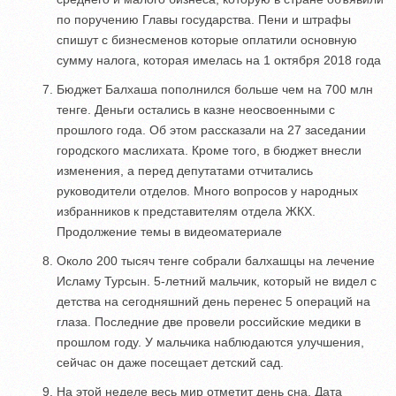
по поручению Главы государства. Пени и штрафы
спишут с бизнесменов которые оплатили основную
сумму налога, которая имелась на 1 октября 2018 года
Бюджет Балхаша пополнился больше чем на 700 млн
тенге. Деньги остались в казне неосвоенными с
прошлого года. Об этом рассказали на 27 заседании
городского маслихата. Кроме того, в бюджет внесли
изменения, а перед депутатами отчитались
руководители отделов. Много вопросов у народных
избранников к представителям отдела ЖКХ.
Продолжение темы в видеоматериале
Около 200 тысяч тенге собрали балхашцы на лечение
Исламу Турсын. 5-летний мальчик, который не видел с
детства на сегодняшний день перенес 5 операций на
глаза. Последние две провели российские медики в
прошлом году. У мальчика наблюдаются улучшения,
сейчас он даже посещает детский сад.
На этой неделе весь мир отметит день сна. Дата