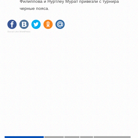
Филиппова и Нуртлеу Мурат привезли с турнира
черные пояса.
Social Like WordPress