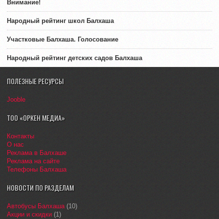
Внимание!
Народный рейтинг школ Балхаша
Участковые Балхаша. Голосование
Народный рейтинг детских садов Балхаша
ПОЛЕЗНЫЕ РЕСУРСЫ
Jooble
ТОО «ОРКЕН МЕДИА»
Контакты
О нас
Реклама в Балхаше
Реклама на сайте
Телефоны Балхаша
НОВОСТИ ПО РАЗДЕЛАМ
Автобусы Балхаша
(10)
Акции и скидки
(1)