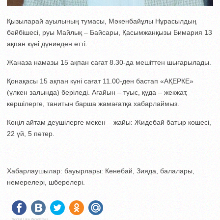
Қызыларай ауылының тумасы, Мәкенбайұлы Нұрасылдың
бәйбішесі, руы Майлық – Байсары, Қасымжанқызы Бимария 13
ақпан күні дүниеден өтті.
Жаназа намазы 15 ақпан сағат 8.30-да мешіттен шығарылады.
Қонақасы 15 ақпан күні сағат 11.00-ден бастап «АҚЕРКЕ»
(үлкен залында) беріледі. Ағайын – туыс, құда – жекжат,
көршілерге, танитын барша жамағатқа хабарлаймыз.
Көңіл айтам деушілерге мекен – жайы: Жидебай батыр көшесі,
22 үй, 5 пәтер.
Хабарлаушылар: бауырлары: Кенебай, Зияда, балалары,
немерелері, шберелері.
Social Like WordPress