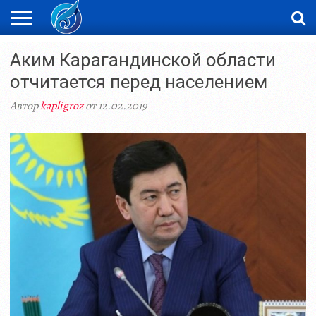
ЖАҢАЛЫҚТАР
Аким Карагандинской области
НОВОСТИ
ВИДЕО
ФОТОРЕПОРТАЖИ
ОРКЕН
LIVETV
отчитается перед населением
Автор
kapligroz
от 12.02.2019