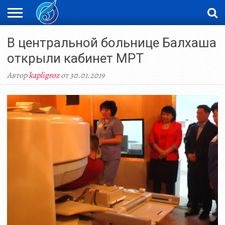
ЖАҢАЛЫҚТАР
В центральной больнице Балхаша
НОВОСТИ
ВИДЕО
ФОТОРЕПОРТАЖИ
ОРКЕН
LIVETV
открыли кабинет МРТ
Автор
kapligroz
от 30.01.2019