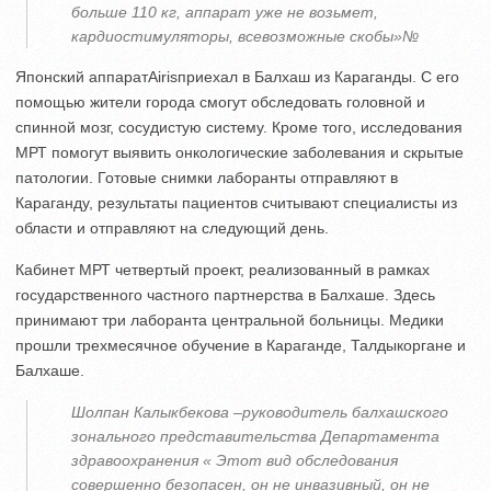
больше 110 кг, аппарат уже не возьмет,
кардиостимуляторы, всевозможные скобы»№
Японский аппаратAirisприехал в Балхаш из Караганды. С его
помощью жители города смогут обследовать головной и
спинной мозг, сосудистую систему. Кроме того, исследования
МРТ помогут выявить онкологические заболевания и скрытые
патологии. Готовые снимки лаборанты отправляют в
Караганду, результаты пациентов считывают специалисты из
области и отправляют на следующий день.
Кабинет МРТ четвертый проект, реализованный в рамках
государственного частного партнерства в Балхаше. Здесь
принимают три лаборанта центральной больницы. Медики
прошли трехмесячное обучение в Караганде, Талдыкоргане и
Балхаше.
Шолпан Калыкбекова –руководитель балхашского
зонального представительства Департамента
здравоохранения « Этот вид обследования
совершенно безопасен, он не инвазивный, он не