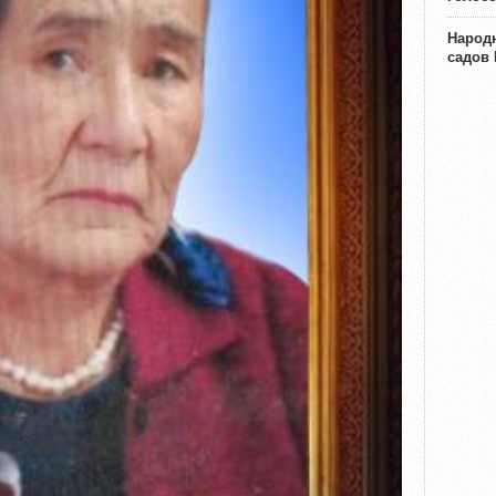
Народн
садов