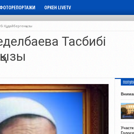
ФОТОРЕПОРТАЖИ
ОРКЕН LIVETV
бі Құдайбергенқызы
еделбаева Тасбибі
қызы
ПОПУЛ
Внима
Участ
Голос