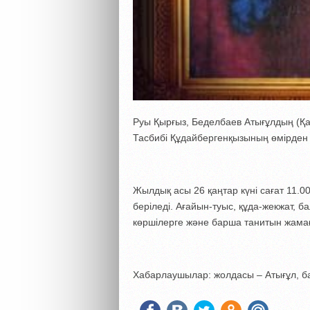
Руы Қырғыз, Беделбаев Атығұлдың (Қ
Тасбибі Құдайбергенқызының өмірден 
Жылдық асы 26 қаңтар күні сағат 11
беріледі. Ағайын-туыс, құда-жекжат,
көршілерге және барша танитын жама
Хабарлаушылар: жолдасы – Атығұл, ба