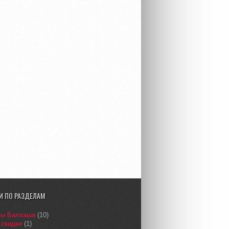
И ПО РАЗДЕЛАМ
сы Балхаша
(10)
 скидки
(1)