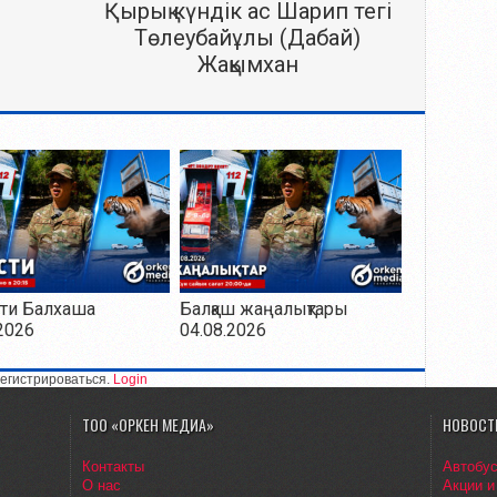
Қырық күндік ас Шарип тегі
Төлеубайұлы (Дабай)
Жақымхан
ти Балхаша
Балқаш жаңалықтары
2026
04.08.2026
егистрироваться.
Login
ТОО «ОРКЕН МЕДИА»
НОВОСТ
Контакты
Автобу
О нас
Акции и