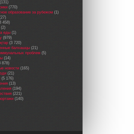
(131)
рики
(770)
ное образование за рубежом
(1)
(27)
3 458)
(2)
а еды
(1)
у
(979)
қтар
(3 720)
енные балхашцы
(21)
коммунальных проблем
(5)
сы
(14)
 878)
ые новости
(165)
юди
(21)
и
(5 176)
ения
(13)
вления
(194)
ествия
(221)
портажи
(140)