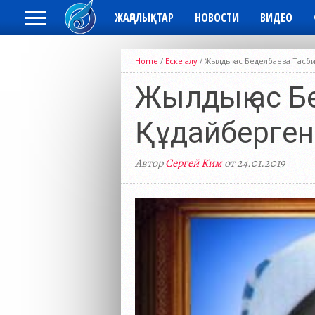
ЖАҢАЛЫҚТАР
НОВОСТИ
ВИДЕО
Home
/
Еске алу
/
Жылдық ас Беделбаева Тасби
Жылдық ас Б
Құдайберген
Автор
Сергей Ким
от 24.01.2019