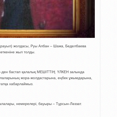
арауыл) жолдасы, Руы Албан – Шажа, Беделбаева
өткеніне жыл толды.
.00-ден бастап қалалық МЕШІТТІҢ ҮЛКЕН залында
 балаларының жора-жолдастарына, еңбек ұжымдарына,
ғатқа хабарлаймыз.
лалары, немерелері, бауыры – Тұрсын-Ләззат.