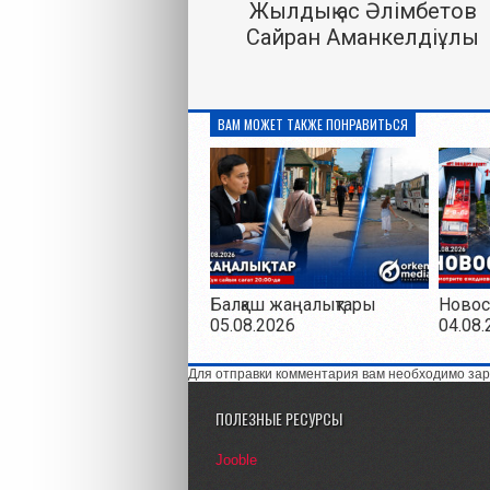
Жылдық ас Әлімбетов
Сайран Аманкелдіұлы
ВАМ МОЖЕТ ТАКЖЕ ПОНРАВИТЬСЯ
Балқаш жаңалықтары
Новос
05.08.2026
04.08.
Для отправки комментария вам необходимо зар
ПОЛЕЗНЫЕ РЕСУРСЫ
Jooble