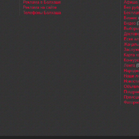
Реклама в Балхаше
Афиша
Реклама на сайте
Без руб
Телефоны Балхаша
Бесплат
Бизнес
Видео
(
Выборы
Доставк
Еске ал
Жаңалы
Заслуж
Карта 
Конкур
Лента
(8
Народн
Наши л
Новост
Объявл
Поздра
Происш
Фоторе