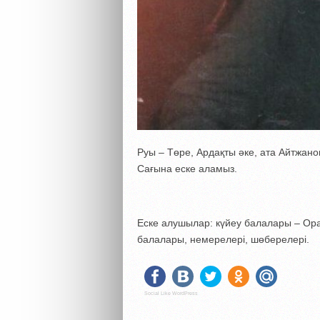
Руы – Төре, Ардақты әке, ата Айтжанов
Сағына еске аламыз.
Еске алушылар: күйеу балалары – Ора
балалары, немерелері, шөберелері.
Social Like WordPress