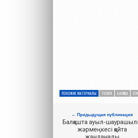
ПОХОЖИЕ МАТЕРИАЛЫ
TICKER
БАЛҚАШ
ЕСК
← Предыдущая публикация
Балқашта ауыл-шаурашыл
жәрмеңкесі қайта
жанданады