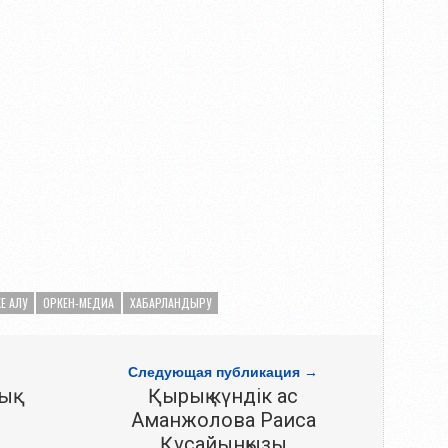
Е АЛУ
ОРКЕН-МЕДИА
ХАБАРЛАНДЫРУ
Следующая публикация →
ық
Қырық күндік ас
Аманжолова Раиса
Құсайынқызы