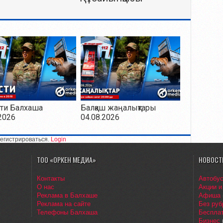
ти Балхаша
Балқаш жаңалықтары
2026
04.08.2026
егистрироваться.
Login
ТОО «ОРКЕН МЕДИА»
НОВОСТ
Контакты
Автобу
О нас
Акции и
Реклама в Балхаше
Афиша
Реклама на сайте
Без руб
Телефоны Балхаша
Бесплат
Бизнес