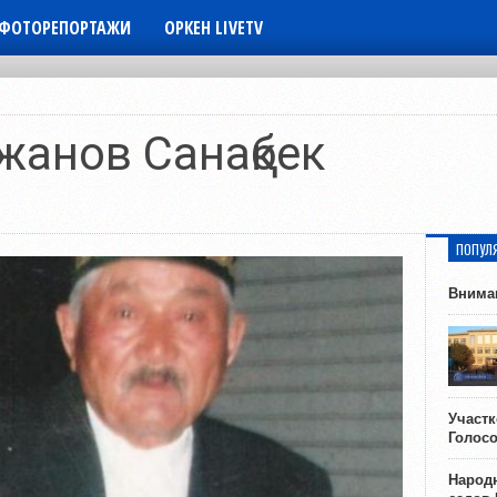
ФОТОРЕПОРТАЖИ
ОРКЕН LIVETV
жанов Санақбек
ПОПУЛ
Внима
Участ
Голос
Народн