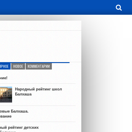
ЯРНОЕ
НОВОЕ
КОММЕНТАРИИ
ние!
Народный рейтинг школ
Балхаша
ковые Балхаша.
ование
ый рейтинг детских