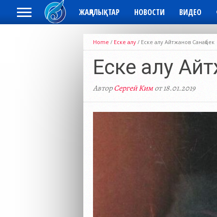
ЖАҢАЛЫҚТАР
НОВОСТИ
ВИДЕО
Home
/
Еске алу
/
Еске алу Айтжанов Санақбек
Еске алу Айт
Автор
Сергей Ким
от 18.01.2019