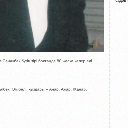
садов
 Санақбек бүгін тірі болғанда 80 жасқа келер еді.
лбек, Өмірәлі, қыздары – Анар, Ажар, Жанар,