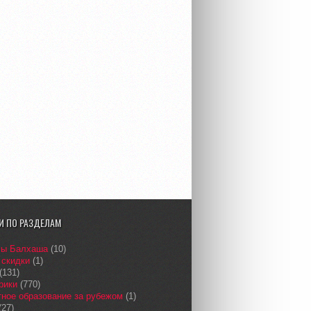
И ПО РАЗДЕЛАМ
сы Балхаша
(10)
 скидки
(1)
(131)
рики
(770)
ное образование за рубежом
(1)
(27)