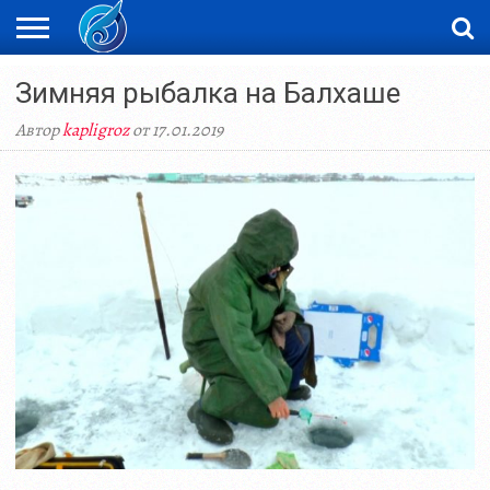
ЖАҢАЛЫҚТАР
Зимняя рыбалка на Балхаше
НОВОСТИ
ВИДЕО
ФОТОРЕПОРТАЖИ
ОРКЕН
LIVETV
Автор
kapligroz
от 17.01.2019