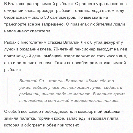
В Балхаше разгар зимней рыбалки. С раннего утра на озеро в
ожидании клева приходят рыбаки. Толщина льда в этом году
безопасная – около 50 сантиметров. Но выезжать на
транспорте все же запрещено. О правилах любителям ловли
напоминают спасатели.
Рыбак с многолетним стажем Виталий Ли с 8 утра дежурит у
лунок в ожидании клева. 70-летний пенсионер выходит на лед
почти каждый день. рыбацкий азарт держит до трех часов дня,
а то и оставляет на ночь. Такая вот особая романтика зимней
рыбалки.
Виталий Ли – житель Балхаша: «Зима где-то
уехал, выбрал участок, прикормил лунки, сидишь и
рыбачишь, никто тебе не мешает. В летнее время
я не люблю, а вот зимой маневренность такая».
С собой все самое необходимое для комфортной рыбалки –
зимняя палатка, горячий кофе, запас еды и газовая плита,
которая и обогреет и обед приготовит.