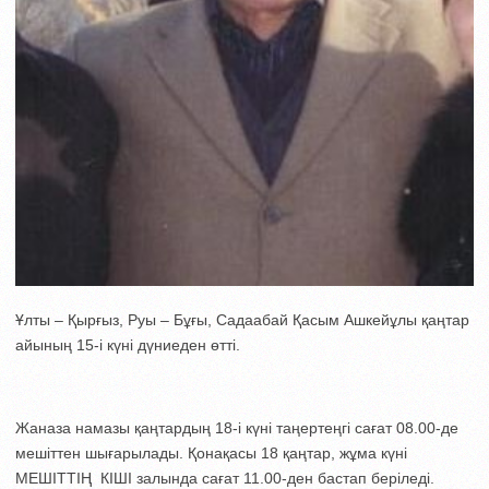
Ұлты – Қырғыз, Руы – Бұғы, Садаабай Қасым Ашкейұлы қаңтар
айының 15-і күні дүниеден өтті.
Жаназа намазы қаңтардың 18-і күні таңертеңгі сағат 08.00-де
мешіттен шығарылады. Қонақасы 18 қаңтар, жұма күні
МЕШІТТІҢ КІШІ залында сағат 11.00-ден бастап беріледі.