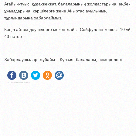
Ағайын-туыс, құда-жекжат, балаларының жолдастарына, еңбек
ұжымдарына, көршілерге және Айыртас ауылының
тұрғындарына хабарлаймыз.
Көңіл айтам деушілерге мекен-жайы: Сейфуллин көшесі, 10 үй,
43 пәтер.
Хабарлаушылар: жұбайы – Күлзия, балалары, немерелері.
Social Like WordPress