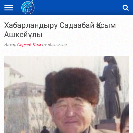
ЖАҢАЛЫҚТАР
Хабарландыру Садаабай Қасым
НОВОСТИ
ВИДЕО
ФОТОРЕПОРТАЖИ
ОРКЕН
LIVETV
Ашкейұлы
Автор
Сергей Ким
от 16.01.2019