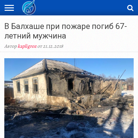
ЖАҢАЛЫҚТАР
В Балхаше при пожаре погиб 67-
НОВОСТИ
ВИДЕО
ФОТОРЕПОРТАЖИ
ОРКЕН
LIVETV
летний мужчина
Автор
kapligroz
от 21.12.2018