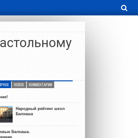
настольному
ЯРНОЕ
НОВОЕ
КОММЕНТАРИИ
ние!
Народный рейтинг школ
Балхаша
ковые Балхаша.
ование