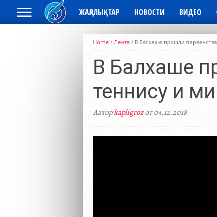
ЖАҢАЛЫҚТАР
НОВОСТИ
ВИДЕО
Home
/
Лента
/
В Балхаше прошли первенства
В Балхаше п
теннису и м
Автор
kapligroz
от 04.12.2018