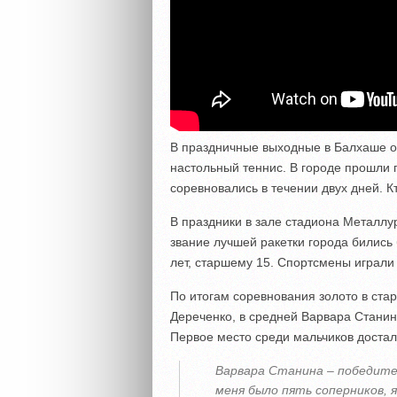
В праздничные выходные в Балхаше о
настольный теннис. В городе прошли 
соревновались в течении двух дней. К
В праздники в зале стадиона Металлу
звание лучшей ракетки города бились
лет, старшему 15. Спортсмены играли 
По итогам соревнования золото в ста
Дереченко, в средней Варвара Станин
Первое место среди мальчиков доста
Варвара Станина – победите
меня было пять соперников, я