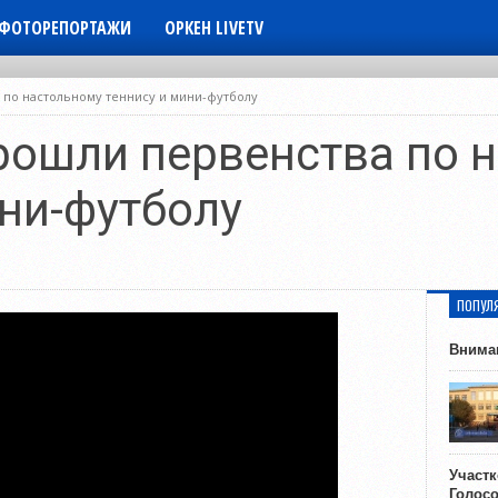
ФОТОРЕПОРТАЖИ
ОРКЕН LIVETV
 по настольному теннису и мини-футболу
рошли первенства по 
ини-футболу
ПОПУЛ
Внима
Участ
Голос