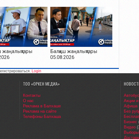
ш жаңалықтары
Балқаш жаңалықтары
2026
05.08.2026
егистрироваться.
Login
ТОО «ОРКЕН МЕДИА»
НОВОСТ
Контакты
Автобу
О нас
Акции и
Реклама в Балхаше
Афиша
Реклама на сайте
Без руб
Телефоны Балхаша
Бесплат
Бизнес
Видео
(
Выборы
Доставк