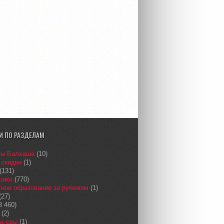
И ПО РАЗДЕЛАМ
сы Балхаша
(10)
 скидки
(1)
(131)
рики
(770)
ное образование за рубежом
(1)
(27)
3 460)
(2)
а еды
(1)