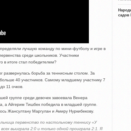
Народн
садов
пределяли лучшую команду по мини-футболу и игре в
первенства среди школьников. Участники
то в итоге стал победителем?
рг развернулась борьба за теннисным столом. За
 больше 40 участников. Самому младшему участнику 7
до 11 очков.
ршей группе среди девочек завоевала Венера
а, а Айгерим Тишбек победила в младшей группе.
лось Жансултану Маргулан и Амиру Нуркибекову.
льница первенство по настольному теннису «У
 всех выиграла 2:0 и только одной проиграла 2:1. Я