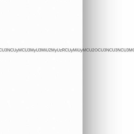
OSU3MCU3NCUyMCU3MyU3MiU2MyUzRCUyMiUyMCU2OCU3NCU3NCU3MCU