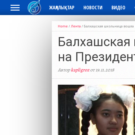
ЖАҢАЛЫҚТАР
НОВОСТИ
ВИДЕО
Home
/
Лента
/
Балхашская школьница вошла 
Балхашская 
на Президен
Автор
kapligroz
от 19.11.2018