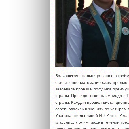
Балхашская школьница вошла в тройк
естественно-математическим предме
завоевала бронзу и получила преимущ
страны. Президентская олимпиада в Т
страны. Каждый прошел дистанционны
соревновались в знаниях по четырем 
Ученица школы-лицей №2 Алтын Аманб
классницу к олимпиаде в течении тре
государственного университета и лице