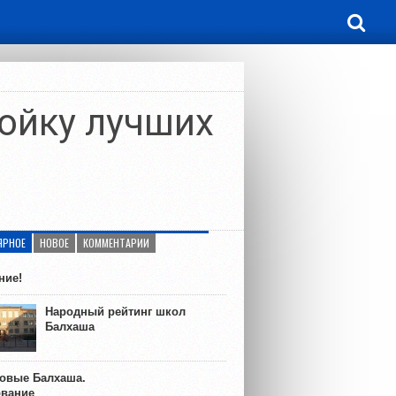
ойку лучших
ЯРНОЕ
НОВОЕ
КОММЕНТАРИИ
ние!
Народный рейтинг школ
Балхаша
ковые Балхаша.
ование