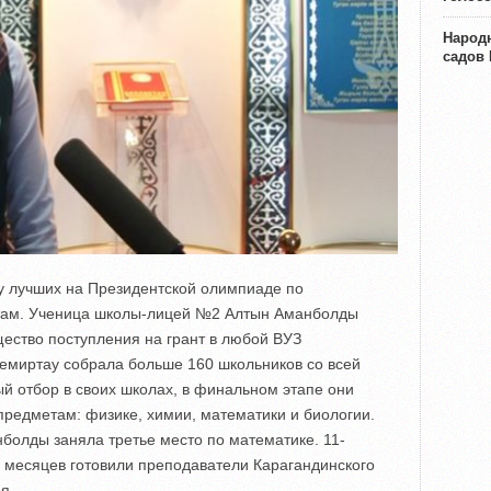
Народн
садов
у лучших на Президентской олимпиаде по
там. Ученица школы-лицей №2 Алтын Аманболды
ество поступления на грант в любой ВУЗ
емиртау собрала больше 160 школьников со всей
й отбор в своих школах, в финальном этапе они
предметам: физике, химии, математики и биологии.
олды заняла третье место по математике. 11-
х месяцев готовили преподаватели Карагандинского
я.