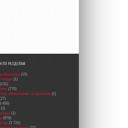
И ПО РАЗДЕЛАМ
сы Балхаша
(10)
 скидки
(1)
(131)
рики
(770)
ное образование за рубежом
(1)
(27)
3 458)
(2)
а еды
(1)
у
(979)
қтар
(3 720)
енные балхашцы
(21)