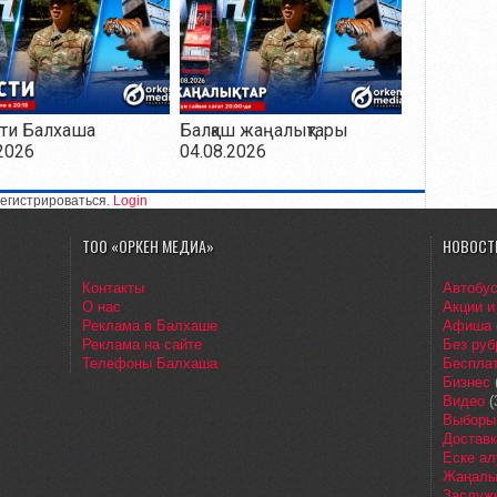
ти Балхаша
Балқаш жаңалықтары
2026
04.08.2026
егистрироваться.
Login
ТОО «ОРКЕН МЕДИА»
НОВОСТ
Контакты
Автобу
О нас
Акции и
Реклама в Балхаше
Афиша
Реклама на сайте
Без руб
Телефоны Балхаша
Бесплат
Бизнес
Видео
(
Выборы
Доставк
Еске ал
Жаңалы
Заслуж