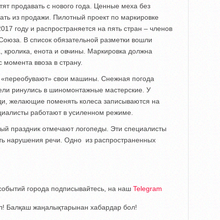
т продавать с нового года. Ценные меха без
ать из продажи. Пилотный проект по маркировке
017 году и распространяется на пять стран – членов
Союза. В список обязательной разметки вошли
а, кролика, енота и овчины. Маркировка должна
с момента ввоза в страну.
 «переобувают» свои машины. Снежная погода
ели ринулись в шиномонтажные мастерские. У
ди, желающие поменять колеса записываются на
ециалисты работают в усиленном режиме.
ый праздник отмечают логопеды. Эти специалисты
ть нарушения речи. Одно из распространенных
е событий города подписывайтесь, на наш
Telegram
! Балқаш жаңалықтарынан хабардар бол!