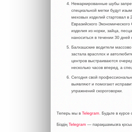
Немаркированные шубы запретя
специальной метки будут изым
меховых изделий стартовал в 2
Евразийского Экономического 
изделия из норки, зайца, песц
наноситься в течении 30 дней 
Балхашские водители массово
застала врасплох и автолюбит
центров выстраиваются очере
несколько часов вперед, а сп
Сегодня свой профессиональн
выявляют и помогают исправи
упражнений скороговорки.
Теперь мы в
Telegram
. Будьте в курс
Біздің
Telegram
— парақшамызға қосыл