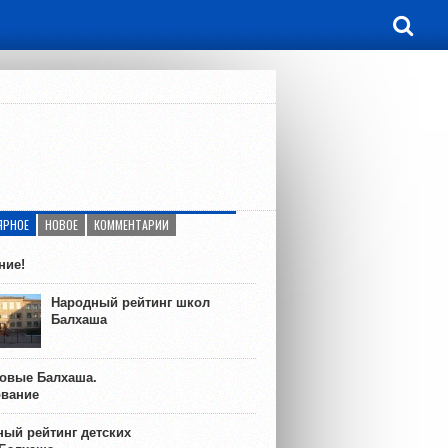
ЯРНОЕ
НОВОЕ
КОММЕНТАРИИ
ние!
Народный рейтинг школ
Балхаша
ковые Балхаша.
ование
ый рейтинг детских