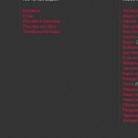
Контакты
Автобу
О нас
Акции и
Реклама в Балхаше
Афиша
Реклама на сайте
Без руб
Телефоны Балхаша
Бесплат
Бизнес
Видео
(
Выборы
Доставк
Еске ал
Жаңалы
Заслуж
Карта 
Конкур
Лента
(8
Народн
Наши л
Новост
Объявл
Поздра
Происш
Фоторе