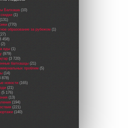
сы Балхаша
(10)
 скидки
(1)
(131)
рики
(770)
ное образование за рубежом
(1)
(27)
3 458)
(2)
а еды
(1)
у
(979)
қтар
(3 720)
енные балхашцы
(21)
коммунальных проблем
(5)
сы
(14)
 878)
ые новости
(165)
юди
(21)
и
(5 176)
ения
(13)
вления
(194)
ествия
(221)
портажи
(140)