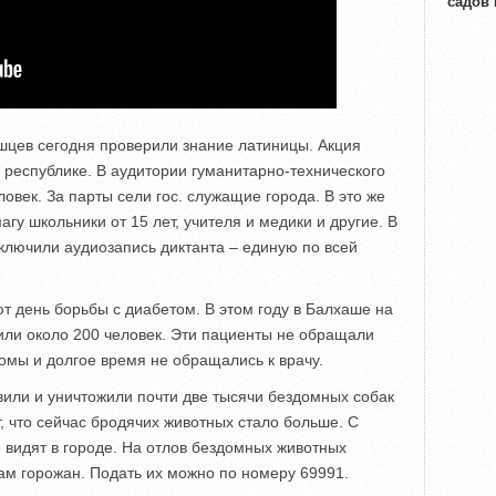
садов
шцев сегодня проверили знание латиницы. Акция
республике. В аудитории гуманитарно-технического
овек. За парты сели гос. служащие города. В это же
агу школьники от 15 лет, учителя и медики и другие. В
ключили аудиозапись диктанта – единую по всей
т день борьбы с диабетом. В этом году в Балхаше на
вили около 200 человек. Эти пациенты не обращали
мы и долгое время не обращались к врачу.
вили и уничтожили почти две тысячи бездомных собак
, что сейчас бродячих животных стало больше. С
 видят в городе. На отлов бездомных животных
ам горожан. Подать их можно по номеру 69991.