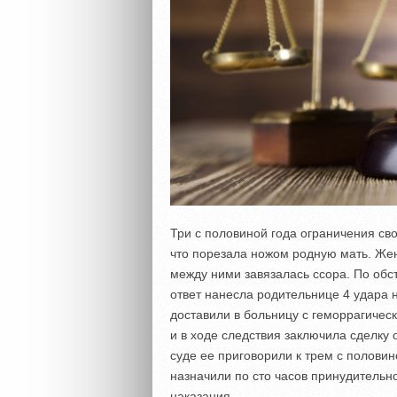
Три с половиной года ограничения св
что порезала ножом родную мать. Жен
между ними завязалась ссора. По обст
ответ нанесла родительнице 4 удара 
доставили в больницу с геморрагическ
и в ходе следствия заключила сделку 
суде ее приговорили к трем с полови
назначили по сто часов принудительно
наказания.