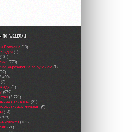
И ПО РАЗДЕЛАМ
сы Балхаша
(10)
 скидки
(1)
(131)
рики
(770)
ное образование за рубежом
(1)
(27)
3 460)
(2)
а еды
(1)
у
(979)
қтар
(3 721)
енные балхашцы
(21)
коммунальных проблем
(5)
сы
(14)
 878)
ые новости
(165)
юди
(21)