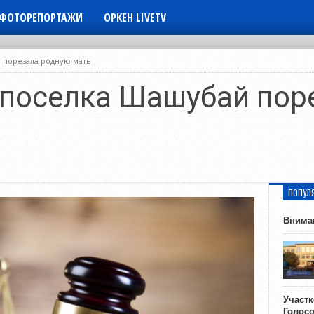
ФОТОРЕПОРТАЖИ
ОРКЕН LIVETV
 порезала родную мать
поселка Шашубай пор
ь
ПОПУЛ
Внима
Участ
Голос