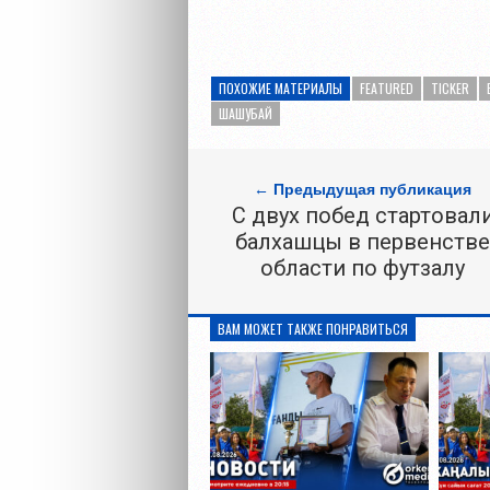
ПОХОЖИЕ МАТЕРИАЛЫ
FEATURED
TICKER
ШАШУБАЙ
← Предыдущая публикация
С двух побед стартовал
балхашцы в первенств
области по футзалу
ВАМ МОЖЕТ ТАКЖЕ ПОНРАВИТЬСЯ