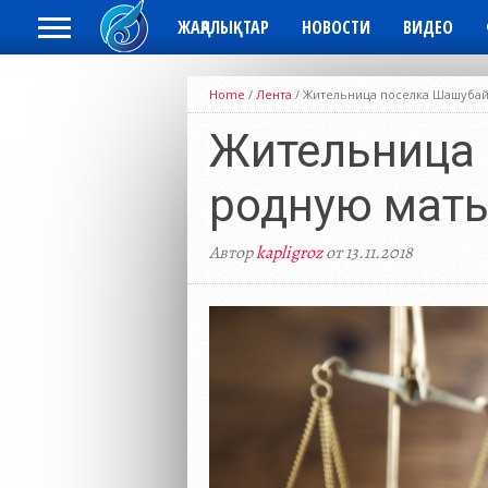
ЖАҢАЛЫҚТАР
НОВОСТИ
ВИДЕО
Home
/
Лента
/
Жительница поселка Шашубай
Жительница 
родную мат
Автор
kapligroz
от 13.11.2018