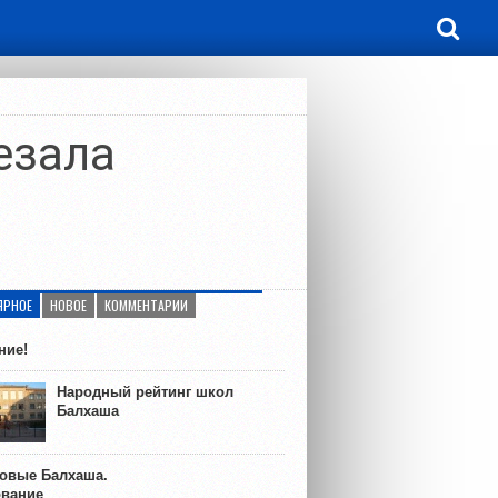
езала
ЯРНОЕ
НОВОЕ
КОММЕНТАРИИ
ние!
Народный рейтинг школ
Балхаша
ковые Балхаша.
ование