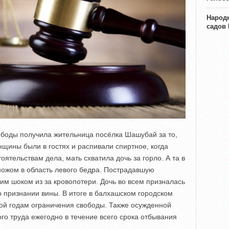
Народн
садов
ободы получила жительница посёлка Шашубай за то,
щины были в гостях и распивали спиртное, когда
оятельствам дела, мать схватила дочь за горло. А та в
ножом в область левого бедра. Пострадавшую
им шоком из за кровопотери. Дочь во всем призналась
о признании вины. В итоге в балхашском городском
ной годам ограничения свободы. Также осужденной
го труда ежегодно в течение всего срока отбывания