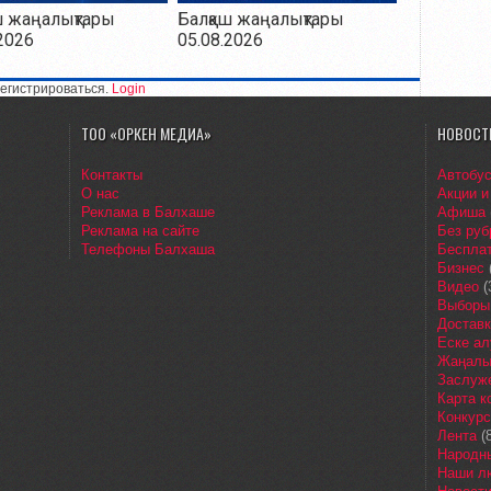
ш жаңалықтары
Балқаш жаңалықтары
2026
05.08.2026
егистрироваться.
Login
ТОО «ОРКЕН МЕДИА»
НОВОСТ
Контакты
Автобу
О нас
Акции и
Реклама в Балхаше
Афиша
Реклама на сайте
Без руб
Телефоны Балхаша
Бесплат
Бизнес
Видео
(
Выборы
Доставк
Еске ал
Жаңалы
Заслуж
Карта 
Конкур
Лента
(8
Народн
Наши л