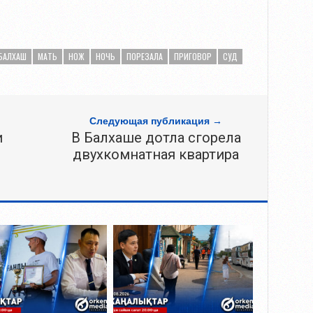
БАЛХАШ
МАТЬ
НОЖ
НОЧЬ
ПОРЕЗАЛА
ПРИГОВОР
СУД
Следующая публикация →
и
В Балхаше дотла сгорела
е
двухкомнатная квартира