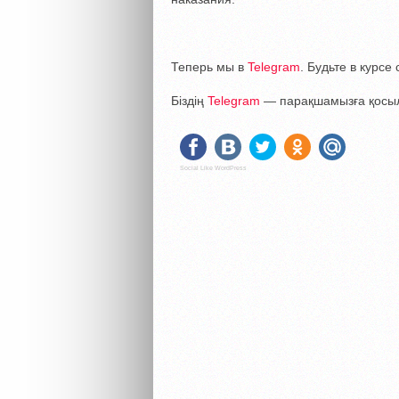
Теперь мы в
Telegram
. Будьте в курс
Біздің
Telegram
— парақшамызға қосыл
Social Like WordPress